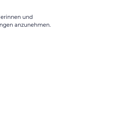
lerinnen und
erungen anzunehmen.
 Level!