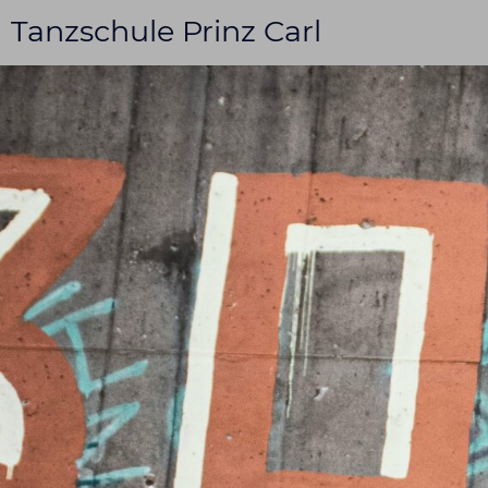
Tanzschule Prinz Carl
Start
Tag der offene
Kurse
Tanzschule mi
Shows buche