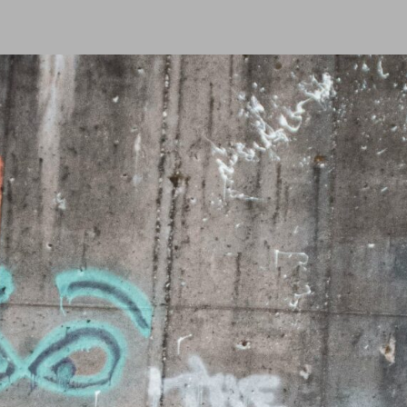
n Tür
eten
n