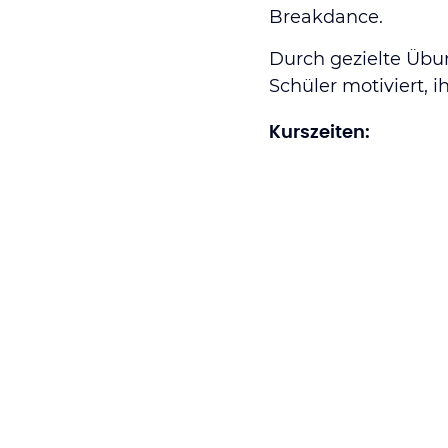
Breakdance.
Durch gezielte Übu
Schüler motiviert,
Kurszeiten:
Montag: 18:30 – 1
Preise pro Monat:
43 €
(bei 12-Mona
49 €
(bei 6-Monat
55 €
(bei 3-Monat
20 €
bei Besuch 
Sei dabei und bring