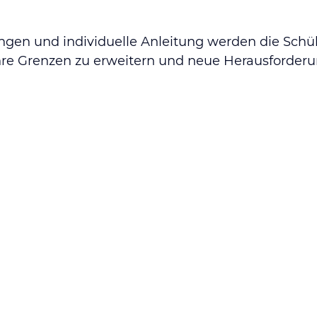
ngen und individuelle Anleitung werden die Schü
 ihre Grenzen zu erweitern und neue Herausford
9:30 Uhr
tsvertrag)
svertrag)
svertrag)
eines weiteren Kurses
 deine akrobatischen Fähigkeiten auf das nächste