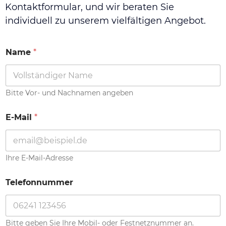
Kontakt
Kontaktformular, und wir beraten Sie
individuell zu unserem vielfältigen Angebot.
Über uns
Name
*
Bitte Vor- und Nachnamen angeben
*
E-Mail
*
T
e
l
e
f
Ihre E-Mail-Adresse
o
n
Telefonnummer
n
u
m
m
Bitte geben Sie Ihre Mobil- oder Festnetznummer an.
e