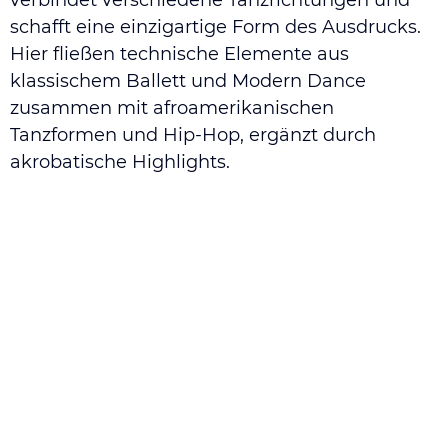
verbindet verschiedene Tanzrichtungen und
schafft eine einzigartige Form des Ausdrucks.
Hier fließen technische Elemente aus
klassischem Ballett und Modern Dance
zusammen mit afroamerikanischen
Tanzformen und Hip-Hop, ergänzt durch
akrobatische Highlights.
Das Ergebnis sind bewegende Darbietungen,
die Theatersäle füllen, die sozialen Medien
erobern und starke Emotionen hervorrufen.
Contemporary ist einer der aktuellsten
tänzerischen Trends unserer Zeit und bietet
sowohl Anfängern als auch Fortgeschrittenen
die Möglichkeit, ihre Kreativität und ihr
technisches Können zu entfalten.
Unter der Leitung von Natalia Buse, unserer