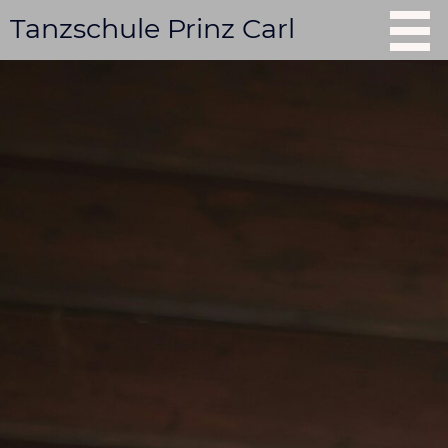
Tanzschule Prinz Carl
Start
Tag der offenen Tür
Kurse
Tanzschule mieten
Shows buchen