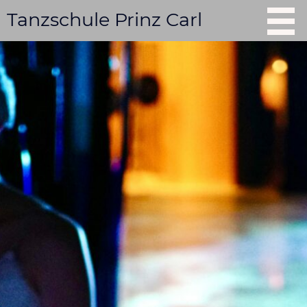
Tanzschule Prinz Carl
Start
Tag der offenen Tür
Kurse
Tanzschule mieten
Shows buchen