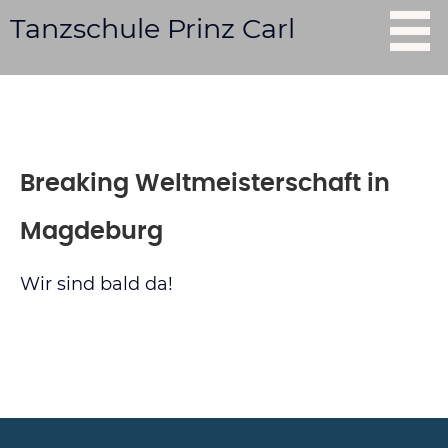
Tanzschule Prinz Carl
Start
Breaking Weltmeisterschaft in
Tag der offenen Tür
Magdeburg
Kurse
Wir sind bald da!
Tanzschule mieten
Shows buchen